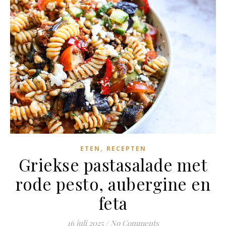
,
ETEN
RECEPTEN
Griekse pastasalade met
rode pesto, aubergine en
feta
16 juli 2025
/
No Comments