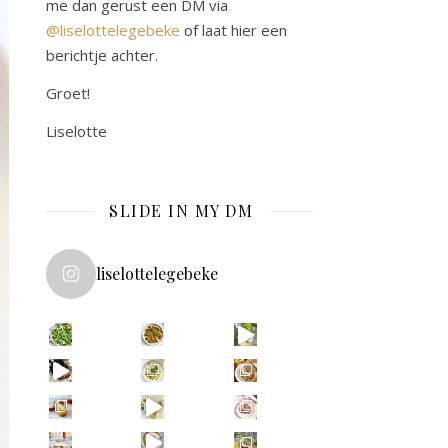
me dan gerust een DM via
@liselottelegebeke
of laat hier een
berichtje achter.
Groet!
Liselotte
SLIDE IN MY DM
liselottelegebeke
Vega(n) dineren bij **De Nieuwe Winkel
De al
In een opwelling beste
Na 2,5 maand in Zuid-Amerika