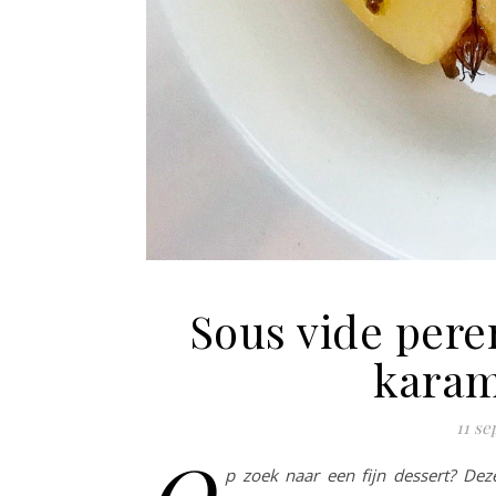
Sous vide per
karam
11 s
p zoek naar een fijn dessert? De