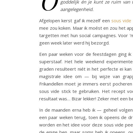
O
goddelijk én je kunt ze ruim van t
aangelegenheid.
Afgelopen kerst gaf ik mezelf een
sous vide 
mee zou koken. Maar ik moést en zou het app
targetten met hun social campagnes. Voor ‘m
geen week later werd hij bezorgd.
Een paar weken voor de feestdagen ging i
superstaaf. Het hele weekend experimente
graden resulteert niét in het perfecte ei ka
magistrale idee om — bij wijze van grap
Frikandellen moet je immers eerst pocheren
sous vide stick te gebruiken. Het recept vo
resultaat was… Bizar lekker! Zeker met een bee
In de maanden erna heb ik — geheel volgens
een paar weken terug, toen ik opeens de dr
worden en het idee voor deze sous vide pee
de enige ben, maar soms heb ik opeens, out