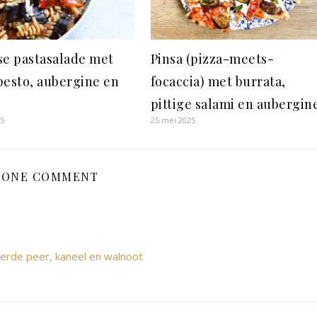
se pastasalade met
Pinsa (pizza-meets-
pesto, aubergine en
focaccia) met burrata,
pittige salami en aubergin
25
25 mei 2025
ONE COMMENT
erde peer, kaneel en walnoot