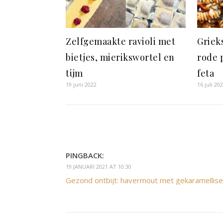
Zelfgemaakte ravioli met
Griek
bietjes, mierikswortel en
rode 
tijm
feta
19 juni 2022
16 juli 20
PINGBACK:
19 JANUARI 2021 AT 10:30
Gezond ontbijt: havermout met gekaramellise