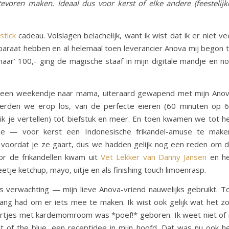
evoren maken. Ideaal dus voor kerst of elke andere (feestelijk
stick
cadeau. Volslagen belachelijk, want ik wist dat ik er niet ve
araat hebben en al helemaal toen leverancier Anova mij begon 
aar’ 100,- ging de magische staaf in mijn digitale mandje en n
k een weekendje naar mama, uiteraard gewapend met mijn Ano
erden we erop los, van de perfecte eieren (60 minuten op 
n ik je vertellen) tot biefstuk en meer. En toen kwamen we tot h
je — voor kerst een Indonesische frikandel-amuse te make
 voordat je ze gaart, dus we hadden gelijk nog een reden om 
or de frikandellen kwam uit
Vet Lekker van Danny Jansen
en h
tje ketchup, mayo, uitje en als finishing touch limoenrasp.
 verwachting — mijn lieve Anova-vriend nauwelijks gebruikt. T
ang had om er iets mee te maken. Ik wist ook gelijk wat het z
rtjes met kardemomroom was *poef!* geboren. Ik weet niet of 
 of the blue, een receptidee in mijn hoofd. Dat was nu ook h