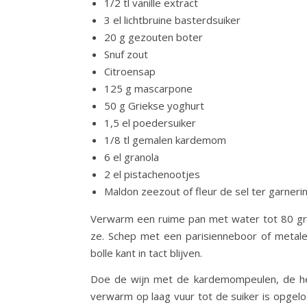
1/2 tl vanille extract
3 el lichtbruine basterdsuiker
20 g gezouten boter
Snuf zout
Citroensap
125 g mascarpone
50 g Griekse yoghurt
1,5 el poedersuiker
1/8 tl gemalen kardemom
6 el granola
2 el pistachenootjes
Maldon zeezout of fleur de sel ter garneri
Verwarm een ruime pan met water tot 80 grad
ze. Schep met een parisienneboor of metale
bolle kant in tact blijven.
Doe de wijn met de kardemompeulen, de helf
verwarm op laag vuur tot de suiker is opgelo