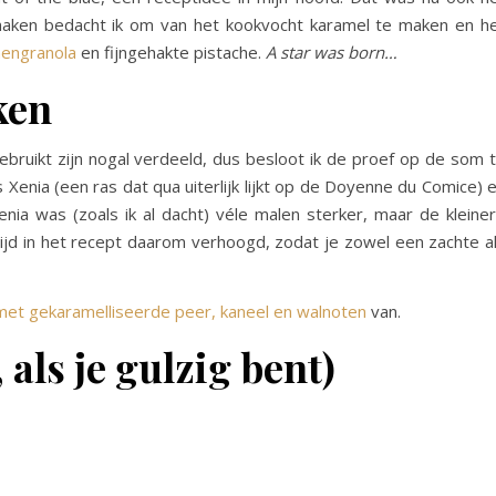
t maken bedacht ik om van het kookvocht karamel te maken en h
engranola
en fijngehakte pistache.
A star was born…
ken
ruikt zijn nogal verdeeld, dus besloot ik de proef op de som 
Xenia (een ras dat qua uiterlijk lijkt op de Doyenne du Comice) 
ia was (zoals ik al dacht) véle malen sterker, maar de kleine
ijd in het recept daarom verhoogd, zodat je zowel een zachte a
et gekaramelliseerde peer, kaneel en walnoten
van.
, als je gulzig bent)