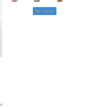
Volg mij
jn