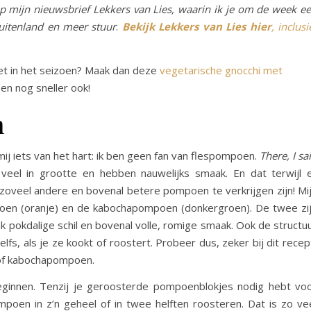
p mijn nieuwsbrief Lekkers van Lies, waarin ik je om de week e
uitenland
en meer stuur
.
Bekijk Lekkers van Lies hier
, inclusi
iet in het seizoen? Maak dan deze
vegetarische gnocchi met
 en nog sneller ook!
n
ij iets van het hart: ik ben geen fan van flespompoen.
There, I sa
te veel in grootte en hebben nauwelijks smaak. En dat terwijl 
zoveel andere en bovenal betere pompoen te verkrijgen zijn! Mi
mpoen (oranje) en de kabochapompoen (donkergroen). De twee zi
aak pokdalige schil en bovenal volle, romige smaak. Ook de structu
elfs, als je ze kookt of roostert. Probeer dus, zeker bij dit recep
of kabochapompoen.
ginnen. Tenzij je geroosterde pompoenblokjes nodig hebt vo
mpoen in z’n geheel of in twee helften roosteren. Dat is zo ve