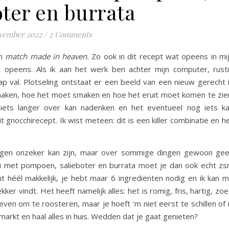
oter en burrata
vember 2022
/
2 Comments
en
match made in heaven.
Zo ook in dit recept wat opeens in mi
opeens. Als ik aan het werk ben achter mijn computer, rust
ap val. Plotseling ontstaat er een beeld van een nieuw gerecht 
 maken, hoe het moet smaken en hoe het eruit moet komen te zie
g iets langer over kan nadenken en het eventueel nog iets k
gnocchirecept. Ik wist meteen: dit is een killer combinatie en h
ingen onzeker kan zijn, maar over sommige dingen gewoon ge
chi met pompoen, salieboter en burrata moet je dan ook echt z
t héél makkelijk, je hebt maar 6 ingrediënten nodig en ik kan 
ker vindt. Het heeft namelijk alles: het is romig, fris, hartig, zoe
ven om te roosteren, maar je hoeft ‘m niet eerst te schillen of 
markt en haal alles in huis. Wedden dat je gaat genieten?