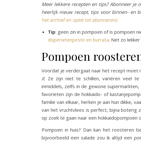
Meer lekkere recepten en tips? Abonneer je o
heerlijk nieuw recept, tips voor binnen- en b
het archief en optie tot abonneren).
Tip
: geen zin in pompoen of is pompoen n
doperwtenpesto en burrata
. Net zo lekker
Pompoen roostere
Voordat je verdergaat naar het recept moet m
it
. Ze zijn niet te schillen, variëren veel 
inmiddels, zelfs in de gewone supermarkten, 
favorieten zijn de hokkaido- of kastanjepo
familie van elkaar, herken je aan hun dikke, v
van het vruchtvlees is perfect, bijna boterig z
op zoek te gaan naar een hokkaidopompoen 
Pompoen in huis? Dan kan het roosteren be
bijvoorbeeld een salade zou ik altijd een po