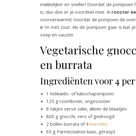
makkelijker en sneller! Doordat de pompoen h
is, dus doe er je voordeel mee. Ik
rooster 
voorverwarmd. Voordat de pompoen de oven in g
ik ‘m met zout. Als de pompoen gaar is kun je
soep en sauzen.
Vegetarische gnocc
en burrata
Ingrediënten voor 4 pe
1 hokkaido- of kabochapompoen
125 g roomboter, ongezouten
8 takjes verse salie, alleen de blaadjes
800 g gnocchi, vers of gedroogd
2 bollen burrata of 4
burratini
65 g Parmezaanse kaas, geraspt