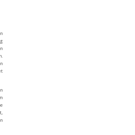
jn
ig
in
n.
an
et
en
sm
me
t,
in