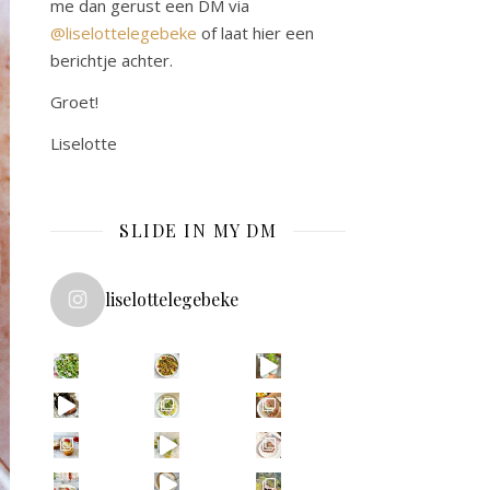
me dan gerust een DM via
@liselottelegebeke
of laat hier een
berichtje achter.
Groet!
Liselotte
SLIDE IN MY DM
liselottelegebeke
Vega(n) dineren bij **De Nieuwe Winkel
De al
In een opwelling beste
Na 2,5 maand in Zuid-Amerika