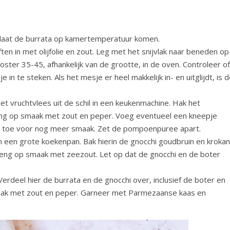
laat de burrata op kamertemperatuur komen.
en in met olijfolie en zout. Leg met het snijvlak naar beneden op
ster 35-45, afhankelijk van de grootte, in de oven. Controleer of
in te steken. Als het mesje er heel makkelijk in- en uitglijdt, is 
t vruchtvlees uit de schil in een keukenmachine. Hak het
reng op smaak met zout en peper. Voeg eventueel een kneepje
olie toe voor nog meer smaak. Zet de pompoenpuree apart.
 een grote koekenpan. Bak hierin de gnocchi goudbruin en krokan
Breng op smaak met zeezout. Let op dat de gnocchi en de boter
deel hier de burrata en de gnocchi over, inclusief de boter en
maak met zout en peper. Garneer met Parmezaanse kaas en