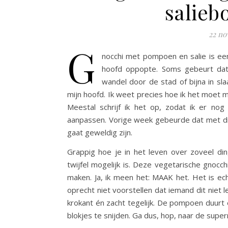
salieb
22 no
G
nocchi met pompoen en salie is e
hoofd oppopte. Soms gebeurt dat 
wandel door de stad of bijna in sla
mijn hoofd. Ik weet precies hoe ik het moet
Meestal schrijf ik het op, zodat ik er no
aanpassen. Vorige week gebeurde dat met dit 
gaat geweldig zijn.
Grappig hoe je in het leven over zoveel d
twijfel mogelijk is. Deze vegetarische gnoc
maken. Ja, ik meen het: MAAK het. Het is ech
oprecht niet voorstellen dat iemand dit niet lek
krokant én zacht tegelijk. De pompoen duurt e
blokjes te snijden. Ga dus, hop, naar de super