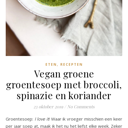
,
ETEN
RECEPTEN
Vegan groene
groentesoep met broccoli,
spinazie en koriander
23 oktober 2019
/
No Comments
Groentesoep:
I love it
! Waar ik vroeger misschien een keer
per jaar soep at, maak ik het nu het liefst elke week. Zeker