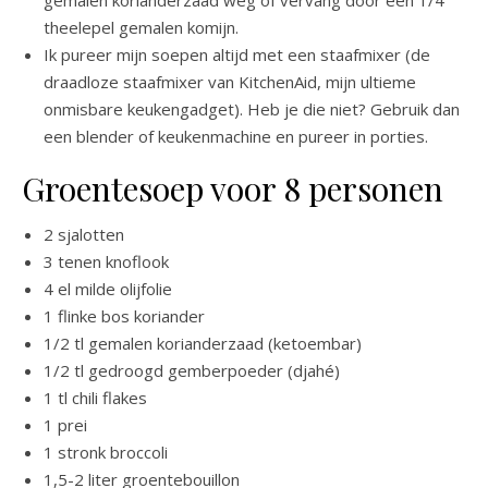
theelepel gemalen komijn.
Ik pureer mijn soepen altijd met een staafmixer (de
draadloze staafmixer van KitchenAid, mijn ultieme
onmisbare keukengadget). Heb je die niet? Gebruik dan
een blender of keukenmachine en pureer in porties.
Groentesoep voor 8 personen
2 sjalotten
3 tenen knoflook
4 el milde olijfolie
1 flinke bos koriander
1/2 tl gemalen korianderzaad (ketoembar)
1/2 tl gedroogd gemberpoeder (djahé)
1 tl chili flakes
1 prei
1 stronk broccoli
1,5-2 liter groentebouillon