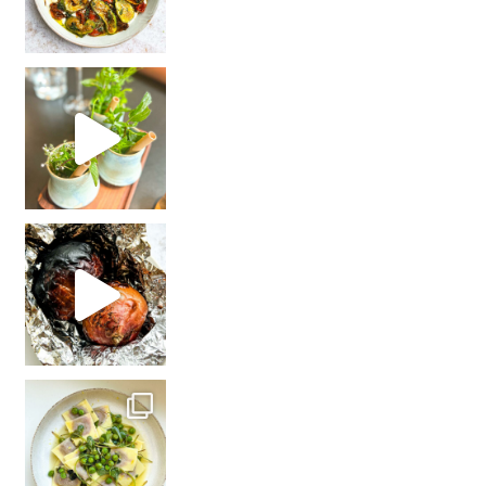
Vega(n) dineren bij **De Nieuwe Winkel
De al
In een opwelling beste