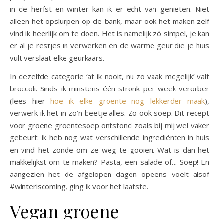
in de herfst en winter kan ik er echt van genieten. Niet
alleen het opslurpen op de bank, maar ook het maken zelf
vind ik heerlijk om te doen. Het is namelijk zó simpel, je kan
er al je restjes in verwerken en de warme geur die je huis
vult verslaat elke geurkaars.
In dezelfde categorie ‘at ik nooit, nu zo vaak mogelijk’ valt
broccoli. Sinds ik minstens één stronk per week verorber
(lees hier
hoe ik elke groente nog lekkerder maak
),
verwerk ik het in zo’n beetje alles. Zo ook soep. Dit recept
voor groene groentesoep ontstond zoals bij mij wel vaker
gebeurt: ik heb nog wat verschillende ingrediënten in huis
en vind het zonde om ze weg te gooien. Wat is dan het
makkelijkst om te maken? Pasta, een salade of… Soep! En
aangezien het de afgelopen dagen opeens voelt alsof
#winteriscoming, ging ik voor het laatste.
Vegan groene