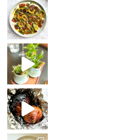
Vega(n) dineren bij **De Nieuwe Winkel
De al
In een opwelling beste