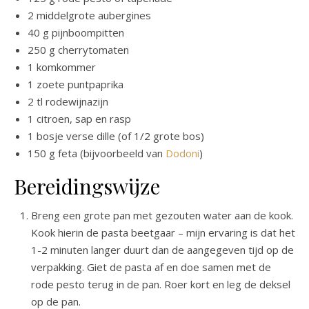
2 middelgrote aubergines
40 g pijnboompitten
250 g cherrytomaten
1 komkommer
1 zoete puntpaprika
2 tl rodewijnazijn
1 citroen, sap en rasp
1 bosje verse dille (of 1/2 grote bos)
150 g feta (bijvoorbeeld van
Dodo
n
i
)
Bereidingswijze
Breng een grote pan met gezouten water aan de kook.
Kook hierin de pasta beetgaar – mijn ervaring is dat het
1-2 minuten langer duurt dan de aangegeven tijd op de
verpakking. Giet de pasta af en doe samen met de
rode pesto terug in de pan. Roer kort en leg de deksel
op de pan.