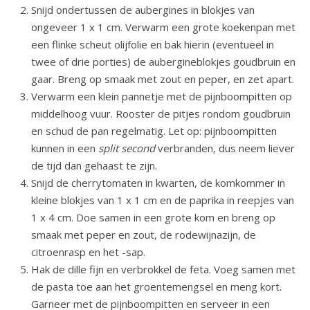
Snijd ondertussen de aubergines in blokjes van
ongeveer 1 x 1 cm. Verwarm een grote koekenpan met
een flinke scheut olijfolie en bak hierin (eventueel in
twee of drie porties) de aubergineblokjes goudbruin en
gaar. Breng op smaak met zout en peper, en zet apart.
Verwarm een klein pannetje met de pijnboompitten op
middelhoog vuur. Rooster de pitjes rondom goudbruin
en schud de pan regelmatig. Let op: pijnboompitten
kunnen in een
split second
verbranden, dus neem liever
de tijd dan gehaast te zijn.
Snijd de cherrytomaten in kwarten, de komkommer in
kleine blokjes van 1 x 1 cm en de paprika in reepjes van
1 x 4 cm. Doe samen in een grote kom en breng op
smaak met peper en zout, de rodewijnazijn, de
citroenrasp en het -sap.
Hak de dille fijn en verbrokkel de feta. Voeg samen met
de pasta toe aan het groentemengsel en meng kort.
Garneer met de pijnboompitten en serveer in een